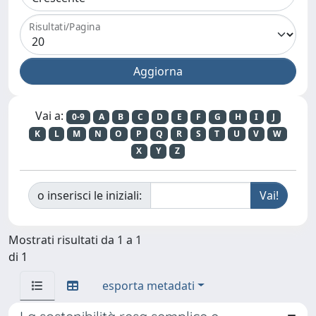
Risultati/Pagina
Vai a:
0-9
A
B
C
D
E
F
G
H
I
J
K
L
M
N
O
P
Q
R
S
T
U
V
W
X
Y
Z
o inserisci le iniziali:
Mostrati risultati da 1 a 1
di 1
esporta metadati