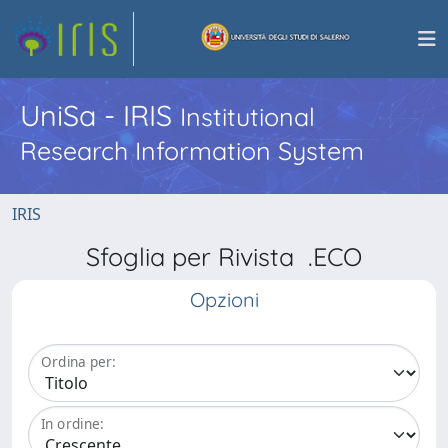
UniSa - IRIS
Institutional
Research Information System
IRIS
Sfoglia per Rivista .ECO
Opzioni
Ordina per:
In ordine: