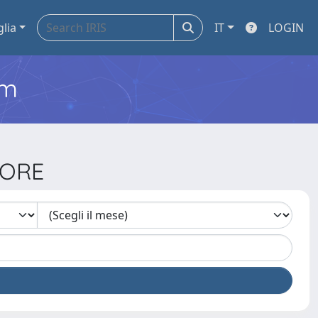
glia
IT
LOGIN
em
TORE