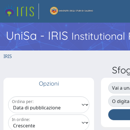
UniSa - IRIS
Institutiona
IRIS
Sfo
Opzioni
Vai a un
O digita
Ordina per:
In ordine: