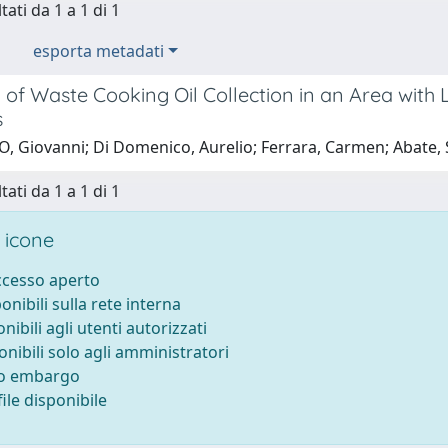
tati da 1 a 1 di 1
esporta metadati
n of Waste Cooking Oil Collection in an Area w
s
O, Giovanni; Di Domenico, Aurelio; Ferrara, Carmen; Abate, 
tati da 1 a 1 di 1
 icone
accesso aperto
ponibili sulla rete interna
onibili agli utenti autorizzati
onibili solo agli amministratori
to embargo
ile disponibile