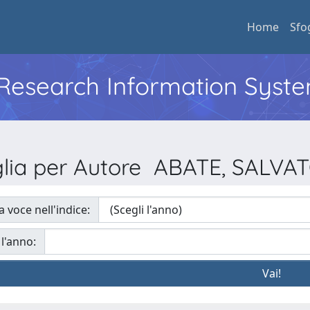
Home
Sfo
l Research Information Syst
glia per Autore ABATE, SALVA
a voce nell'indice:
 l'anno: