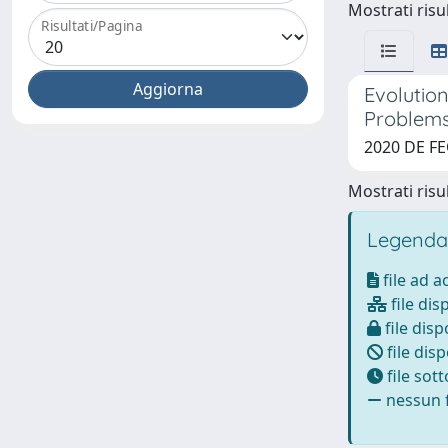
Mostrati risul
Risultati/Pagina
Evolutio
Problem
2020 DE FE
Mostrati risul
Legenda
file ad 
file dis
file disp
file disp
file sot
nessun f