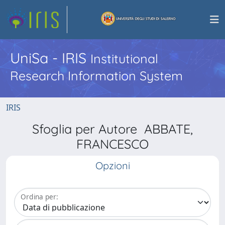
UniSa - IRIS
Institutional
Research Information System
IRIS
Sfoglia per Autore ABBATE,
FRANCESCO
Opzioni
Ordina per: