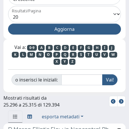
Risultati/Pagina
Vai a:
0-9
A
B
C
D
E
F
G
H
I
J
K
L
M
N
O
P
Q
R
S
T
U
V
W
X
Y
Z
o inserisci le iniziali:
Mostrati risultati da
25.296 a 25.315 di 129.394
esporta metadati