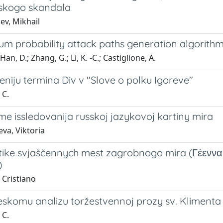
skogo skandala
ev, Mikhail
m probability attack paths generation algorithm
 Han, D.; Zhang, G.; Li, K. -C.; Castiglione, A.
niju termina Div v "Slove o polku Igoreve"
 C.
e issledovanija russkoj jazykovoj kartiny mira
va, Viktoria
ike svjaščennych mest zagrobnogo mira (Γέεννα : 
)
 Cristiano
ičeskomu analizu toržestvennoj prozy sv. Kliment
 C.