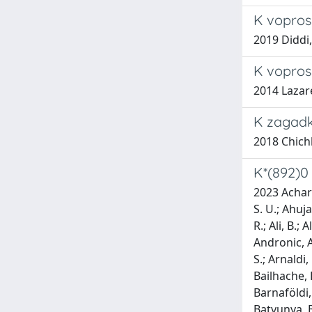
K voprosu
2019 Diddi,
K vopros
2014 Lazare
K zagadk
2018 Chich
K*(892)0 
2023 Acharya, S.; Adamová, D.; Adler, A.; Adolfsson, J.; Aglieri Rinella, G.; Agnello, M.; Agrawal, N.; Ahammed, Z.; Ahmad, S.; Ahn, S. U.; Ahuja, I.; Akbar, Z.; Akindinov, A.; Al-Turany, M.; Alam, S. N.; Aleksandrov, D.; Alessandro, B.; Alfanda, H. M.; Alfaro Molina, R.; Ali, B.; Ali, Y.; Alici, A.; Alizadehvandchali, N.; Alkin, A.; Alme, J.; Alt, T.; Altsybeev, I.; Anaam, M. N.; Andrei, C.; Andreou, D.; Andronic, A.; Angeletti, M.; Anguelov, V.; Antinori, F.; Antonioli, P.; Anuj, C.; Apadula, N.; Aphecetche, L.; Appelshäuser, H.; Arcelli, S.; Arnaldi, R.; Arsene, I. C.; Arslandok, M.; Augustinus, A.; Averbeck, R.; Aziz, S.; Azmi, M. D.; Badalà, A.; Baek, Y. W.; Bai, X.; Bailhache, R.; Bailung, Y.; Bala, R.; Balbino, A.; Baldisseri, A.; Balis, B.; Banerjee, D.; Barbera, R.; Barioglio, L.; Barlou, M.; Barnaföldi, G. G.; Barnby, L. S.; Barret, V.; Bartels, C.; Barth, K.; Bartsch