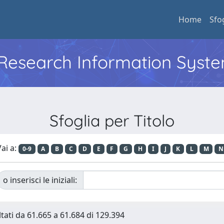
Home
Sfo
l Research Information Syst
Sfoglia per Titolo
ai a:
0-9
A
B
C
D
E
F
G
H
I
J
K
L
M
N
o inserisci le iniziali:
ltati da 61.665 a 61.684 di 129.394