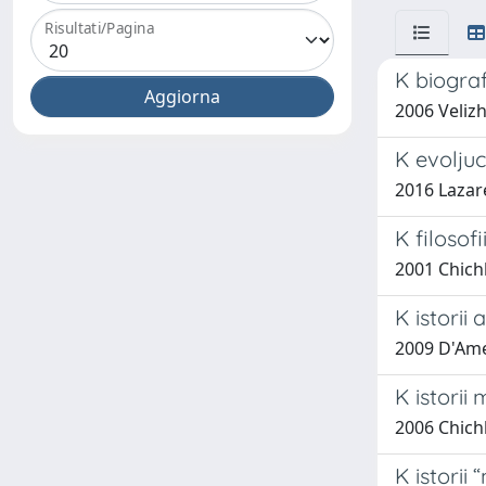
Risultati/Pagina
K biograf
2006 Veliz
K evoljuc
2016 Lazare
K filosof
2001 Chich
K istori
2009 D'Ame
K istorii
2006 Chich
K istorii