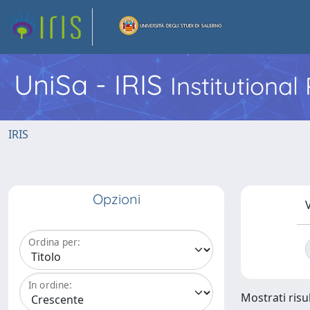
UniSa - IRIS
Institutiona
IRIS
Opzioni
V
Ordina per:
In ordine:
Mostrati risu