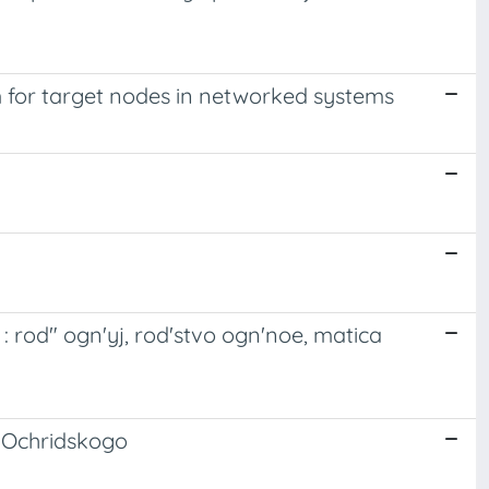
 for target nodes in networked systems
rod" ogn'yj, rod'stvo ogn'noe, matica
a Ochridskogo