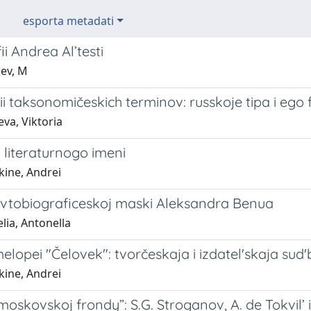
esporta metadati
ii Andrea Al’testi
hev, M
ii taksonomičeskich terminov: russkoje tipa i ego
va, Viktoria
ii literaturnogo imeni
kine, Andrei
i avtobiograficeskoj maski Aleksandra Benua
lia, Antonella
 melopei "Čelovek": tvorčeskaja i izdatel'skaja sud'
kine, Andrei
 “moskovskoj frondy”: S.G. Stroganov, A. de Tokvi