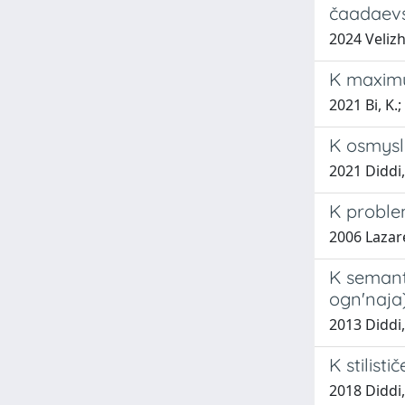
čaadaev
2024 Velizh
K maximu
2021 Bi, K.;
K osmysle
2021 Diddi,
K problem
2006 Lazare
K semant
ogn'naja
2013 Diddi,
K stilist
2018 Diddi,