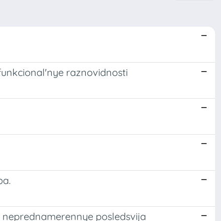
 funkcional'nye raznovidnosti
ba.
l’ i neprednamerennye posledsvija