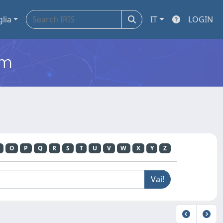
glia
IT
LOGIN
em
O
P
Q
R
S
T
U
V
W
X
Y
Z