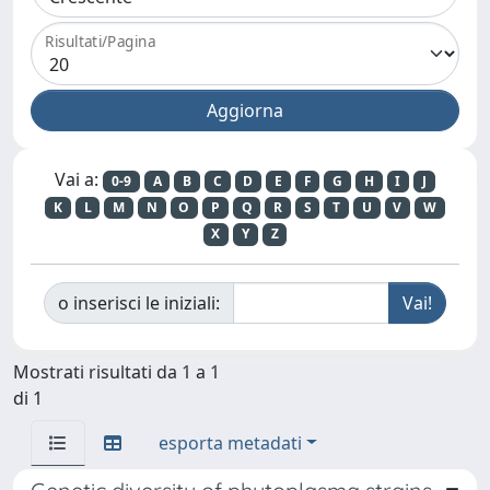
Risultati/Pagina
Vai a:
0-9
A
B
C
D
E
F
G
H
I
J
K
L
M
N
O
P
Q
R
S
T
U
V
W
X
Y
Z
o inserisci le iniziali:
Mostrati risultati da 1 a 1
di 1
esporta metadati