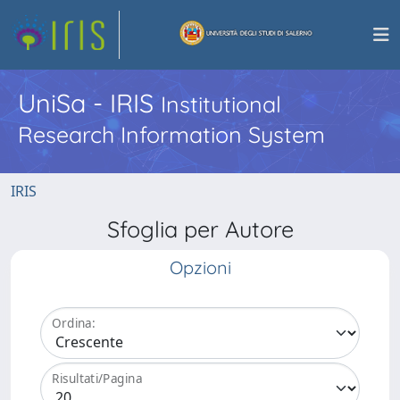
UniSa - IRIS
Institutional
Research Information System
IRIS
Sfoglia per Autore
Opzioni
Ordina:
Risultati/Pagina