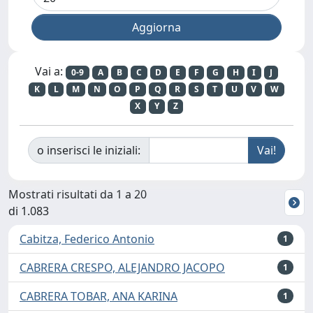
Vai a:
0-9
A
B
C
D
E
F
G
H
I
J
K
L
M
N
O
P
Q
R
S
T
U
V
W
X
Y
Z
o inserisci le iniziali:
Mostrati risultati da 1 a 20
di 1.083
Cabitza, Federico Antonio
1
CABRERA CRESPO, ALEJANDRO JACOPO
1
CABRERA TOBAR, ANA KARINA
1