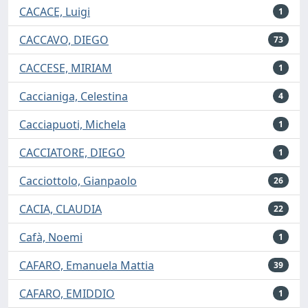
CACACE, Luigi
1
CACCAVO, DIEGO
73
CACCESE, MIRIAM
1
Caccianiga, Celestina
4
Cacciapuoti, Michela
1
CACCIATORE, DIEGO
1
Cacciottolo, Gianpaolo
26
CACIA, CLAUDIA
22
Cafà, Noemi
1
CAFARO, Emanuela Mattia
39
CAFARO, EMIDDIO
1