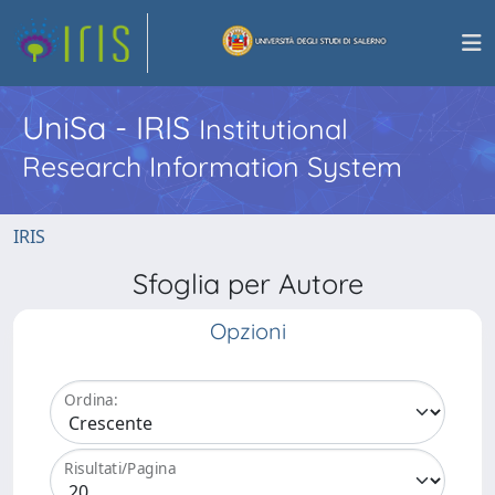
UniSa - IRIS
Institutional
Research Information System
IRIS
Sfoglia per Autore
Opzioni
Ordina:
Risultati/Pagina