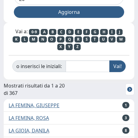
Vai a:
0-9
A
B
C
D
E
F
G
H
I
J
K
L
M
N
O
P
Q
R
S
T
U
V
W
X
Y
Z
o inserisci le iniziali:
Mostrati risultati da 1 a 20
di 367
LA FEMINA, GIUSEPPE
1
LA FEMINA, ROSA
3
LA GIOIA, DANILA
8