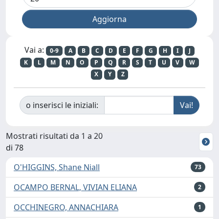
Vai a:
0-9
A
B
C
D
E
F
G
H
I
J
K
L
M
N
O
P
Q
R
S
T
U
V
W
X
Y
Z
o inserisci le iniziali:
Mostrati risultati da 1 a 20
di 78
O'HIGGINS, Shane Niall
73
OCAMPO BERNAL, VIVIAN ELIANA
2
OCCHINEGRO, ANNACHIARA
1