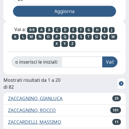
Vai a:
0-9
A
B
C
D
E
F
G
H
I
J
K
L
M
N
O
P
Q
R
S
T
U
V
W
X
Y
Z
o inserisci le iniziali:
Mostrati risultati da 1 a 20
di 82
ZACCAGNINO, GIANLUCA
25
ZACCAGNINO, ROCCO
101
ZACCARDELLI, MASSIMO
11