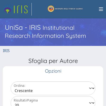
UniSa - IRIS
Institutional
Research Information System
IRIS
Sfoglia per Autore
Opzioni
Ordina:
Risultati/Pagina