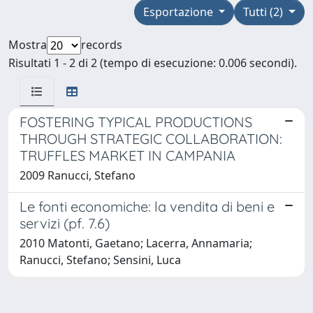
Esportazione
Tutti (2)
Mostra
records
Risultati 1 - 2 di 2 (tempo di esecuzione: 0.006 secondi).
FOSTERING TYPICAL PRODUCTIONS
THROUGH STRATEGIC COLLABORATION:
TRUFFLES MARKET IN CAMPANIA
2009 Ranucci, Stefano
Le fonti economiche: la vendita di beni e
servizi (pf. 7.6)
2010 Matonti, Gaetano; Lacerra, Annamaria;
Ranucci, Stefano; Sensini, Luca