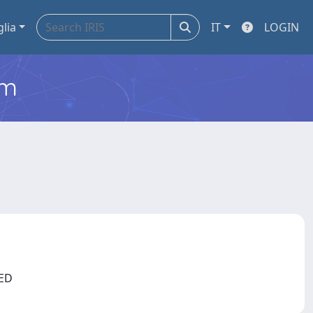
glia
IT
LOGIN
em
PMED