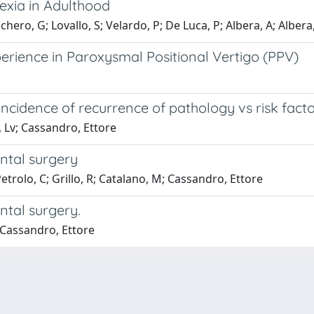
exia in Adulthood
hero, G; Lovallo, S; Velardo, P; De Luca, P; Albera, A; Albera
erience in Paroxysmal Positional Vertigo (PPV)
incidence of recurrence of pathology vs risk fact
o, Lv; Cassandro, Ettore
ntal surgery
Petrolo, C; Grillo, R; Catalano, M; Cassandro, Ettore
ntal surgery.
a; Cassandro, Ettore