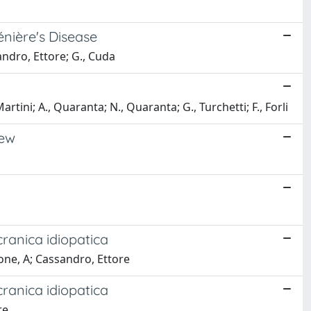
énière's Disease
andro, Ettore; G., Cuda
 Martini; A., Quaranta; N., Quaranta; G., Turchetti; F., Forli
iew
cranica idiopatica
rone, A; Cassandro, Ettore
cranica idiopatica
re