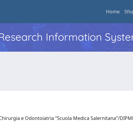
Home
Sfo
l Research Information Syst
 Chirurgia e Odontoiatria “Scuola Medica Salernitana”/DI