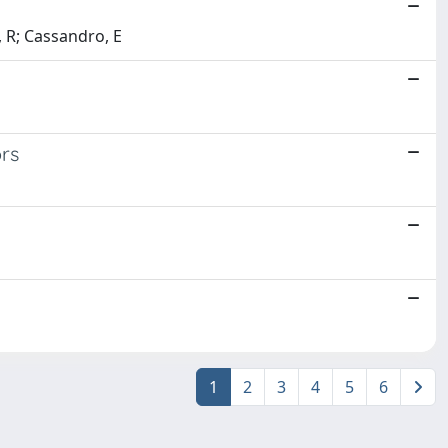
, R; Cassandro, E
ors
1
2
3
4
5
6