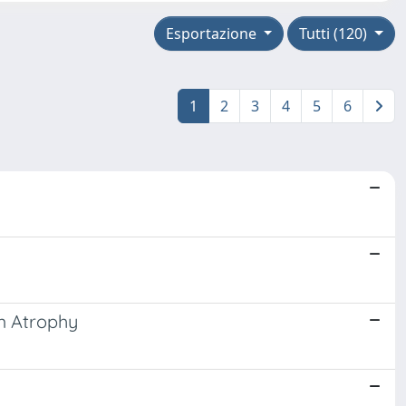
Esportazione
Tutti (120)
1
2
3
4
5
6
em Atrophy