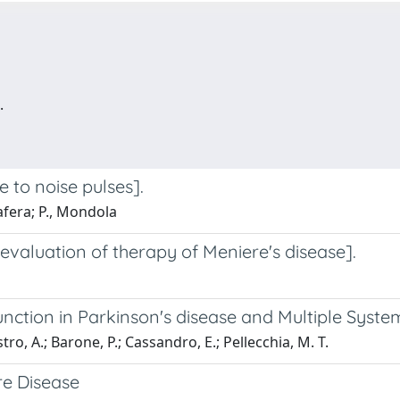
.
e to noise pulses].
afera; P., Mondola
n evaluation of therapy of Meniere's disease].
unction in Parkinson's disease and Multiple Syst
stro, A.; Barone, P.; Cassandro, E.; Pellecchia, M. T.
re Disease