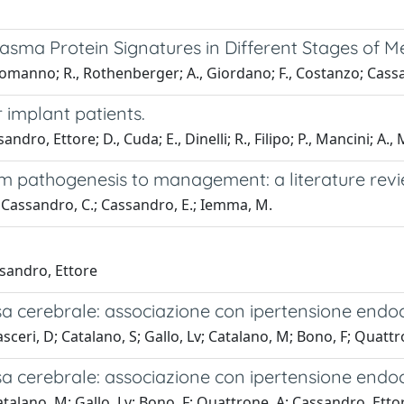
asma Protein Signatures in Different Stages of M
ccomanno; R., Rothenberger; A., Giordano; F., Costanzo; Cass
r implant patients.
andro, Ettore; D., Cuda; E., Dinelli; R., Filipo; P., Mancini; A.,
rom pathogenesis to management: a literature rev
.; Cassandro, C.; Cassandro, E.; Iemma, M.
ssandro, Ettore
osa cerebrale: associazione con ipertensione endo
asceri, D; Catalano, S; Gallo, Lv; Catalano, M; Bono, F; Quatt
osa cerebrale: associazione con ipertensione endo
Catalano, M; Gallo, Lv; Bono, F; Quattrone, A; Cassandro, Etto