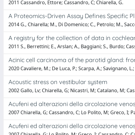
2011 Cassandro, Ettore; Cassandro, C; Chiarella, G.
A Proteomics-Driven Assay Defines Specific Pl
2014 G., Chiarella; M., Di Domenico; C., Petrolo; M., Sa
A registry for the collection of data in cochlea
2011 S., Berrettini; E., Arslan; A., Baggiani; S., Burdo; Cass
Acinic cell carcinoma of the parotid gland: f
2020 Cavaliere, M.; De Luca, P.; Scarpa, A.; Savignano, L
Acoustic stress on vestibular system
2002 Gallo, Lv; Chiarella, G; Nicastri, M; Catalano, M; Ca
Acufeni ed alterazioni della circolazione ven
2007 Chiarella, G; Cassandro, C; Lo Polito, M; Greco, I; P
Acufeni ed alterazioni della circolazione ven
2007 Chiarella, G; Lo Polito, M; Greco, I; Cassandro, C; 