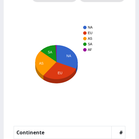
NA
EU
AS
SA
AF
SA
NA
AS
EU
Continente
#