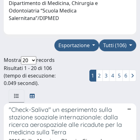
Dipartimento di Medicina, Chirurgia e
Odontoiatria “Scuola Medica
Salernitana”/DIPMED
Esportazione
Tutti (106)
Mostra
records
Risultati 1 - 20 di 106
(tempo di esecuzione:
1
2
3
4
5
6
0.049 secondi).
"Check-Saliva" un esperimento sulla
stazione soaziale internazionale: dalla
ricerca aerospaziale alle ricadute per la
medicina sulla Terra