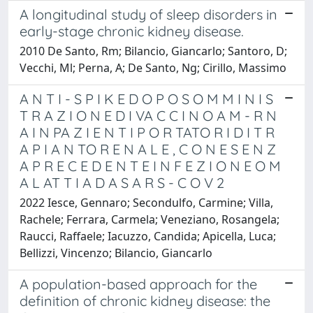
A longitudinal study of sleep disorders in
early-stage chronic kidney disease.
2010 De Santo, Rm; Bilancio, Giancarlo; Santoro, D;
Vecchi, Ml; Perna, A; De Santo, Ng; Cirillo, Massimo
A N T I - S P I K E D O P O S O M M I N I S
T R A Z I O N E D I VA C C I N O A M - R N
A I N PA Z I E N T I P O R TATO R I D I T R
A P I A N TO R E N A L E , C O N E S E N Z
A P R E C E D E N T E I N F E Z I O N E O M
A L AT T I A D A S A R S - C O V 2
2022 Iesce, Gennaro; Secondulfo, Carmine; Villa,
Rachele; Ferrara, Carmela; Veneziano, Rosangela;
Raucci, Raffaele; Iacuzzo, Candida; Apicella, Luca;
Bellizzi, Vincenzo; Bilancio, Giancarlo
A population-based approach for the
definition of chronic kidney disease: the