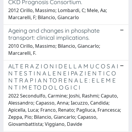
CKD Prognosis Consortium.
2012 Cirillo, Massimo; Lombardi, C; Mele, Aa;
Marcarelli, F; Bilancio, Giancarlo
Ageing and changes in phosphate
transport: clinical implications.
2010 Cirillo, Massimo; Bilancio, Giancarlo;
Marcarelli, F.
ALT E R A Z I O N I D E L L A M U C O S A I
N T E S T I N A L E N E I PA Z I E N T I C O
N T R A P I A N TO R E N A L E : E L E M E
N T I M E TO D O L O G I C I
2022 Secondulfo, Carmine; Joshi, Rashmi; Caputo,
Alessandro; Capasso, Anna; Iacuzzo, Candida;
Apicella, Luca; Franco, Renato; Pagliuca, Francesca;
Zeppa, Pio; Bilancio, Giancarlo; Capasso,
Giovambattista; Viggiano, Davide