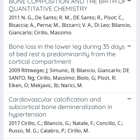
BONE COMPOSITION AND THE BIRTH OF
QUANTITATIVE CHEMISTRY
2011 N. G., De Santo; R. M., DE Santo; R., Pisot; C.,
Bisaccia; A., Perna; M., Bizzarri; V. A., Di Leo; Bilancio,
Giancarlo; Cirillo, Massimo
Bone loss in the lower leg during 35 days
of bed rest is predominantly from the
cortical compartment
2009 Rittweger, J; Simunic, B; Bilancio, Giancarlo; DE
SANTO, Ng; Cirillo, Massimo; Biolo, G; Pisot, R;
Eiken, O; Mekjavic, Ib; Narici, M.
Cardiovascular calcification and
subcortical bone demineralization in
hypertension
2017 Cirillo, C.; Bilancio, G.; Natale, F.; Concilio, C.;
Russo, M. G.; Calabro, P.; Cirillo, M.