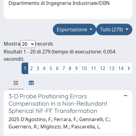
Dipartimento di Ingegneria Industriale/DIIN
Esportazione
Tutti (279)
Mostra
records
Risultati 1 - 20 di 279 (tempo di esecuzione: 0.054
secondi).
1
2
3
4
5
6
7
8
9
10
11
12
13
14
3-D Probe Positioning Errors
Compensation in a Non-Redundant
Spherical NF-FF Transformation
2025 D'Agostino, F.; Ferrara, F.; Gennarelli, C.;
Guerriero, R.; Migliozzi, M.; Pascarella, L.