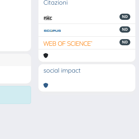
Citazioni
ND
ND
ND
social impact