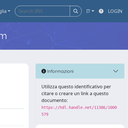
glia
IT
LOGIN
em
Informazioni
Utilizza questo identificativo per
citare o creare un link a questo
documento:
https://hdl.handle.net/11386/1000
579