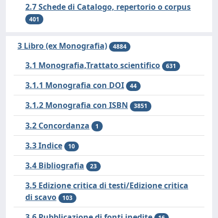
2.7 Schede di Catalogo, repertorio o corpus
401
3 Libro (ex Monografia)
4884
3.1 Monografia,Trattato scientifico
631
3.1.1 Monografia con DOI
44
3.1.2 Monografia con ISBN
3851
3.2 Concordanza
1
3.3 Indice
10
3.4 Bibliografia
23
3.5 Edizione critica di testi/Edizione critica
di scavo
103
3.6 Pubblicazione di fonti inedite
16