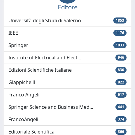
Editore
Università degli Studi di Salerno
1853
IEEE
1176
Springer
1033
Institute of Electrical and Elect...
946
Edizioni Scientifiche Italiane
830
Giappichelli
822
Franco Angeli
617
Springer Science and Business Med...
441
FrancoAngeli
374
Editoriale Scientifica
366