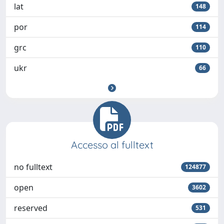
lat
148
por
114
grc
110
ukr
66
Accesso al fulltext
no fulltext
124877
open
3602
reserved
531