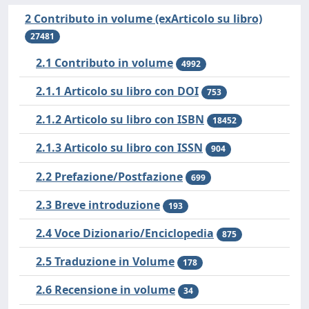
2 Contributo in volume (exArticolo su libro)
27481
2.1 Contributo in volume
4992
2.1.1 Articolo su libro con DOI
753
2.1.2 Articolo su libro con ISBN
18452
2.1.3 Articolo su libro con ISSN
904
2.2 Prefazione/Postfazione
699
2.3 Breve introduzione
193
2.4 Voce Dizionario/Enciclopedia
875
2.5 Traduzione in Volume
178
2.6 Recensione in volume
34