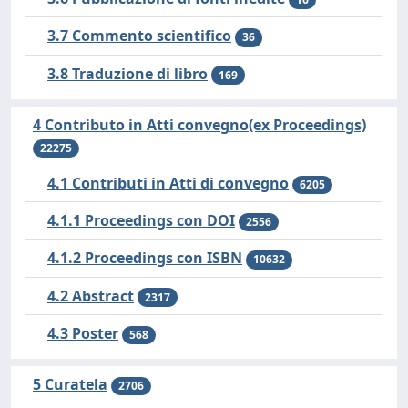
3.7 Commento scientifico
36
3.8 Traduzione di libro
169
4 Contributo in Atti convegno(ex Proceedings)
22275
4.1 Contributi in Atti di convegno
6205
4.1.1 Proceedings con DOI
2556
4.1.2 Proceedings con ISBN
10632
4.2 Abstract
2317
4.3 Poster
568
5 Curatela
2706