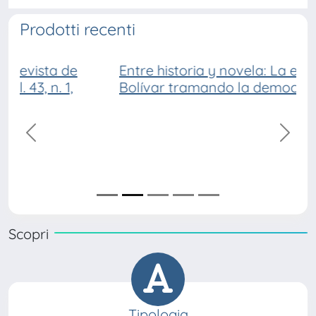
Prodotti recenti
Entre historia y novela: La espada de
Bolívar tramando la democracia
precedente
succe
Scopri
Tipologia