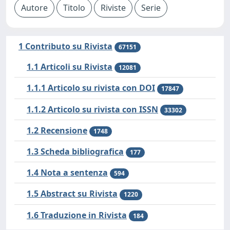
1 Contributo su Rivista
67151
1.1 Articoli su Rivista
12081
1.1.1 Articolo su rivista con DOI
17847
1.1.2 Articolo su rivista con ISSN
33302
1.2 Recensione
1748
1.3 Scheda bibliografica
177
1.4 Nota a sentenza
594
1.5 Abstract su Rivista
1220
1.6 Traduzione in Rivista
184