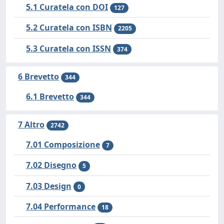
5.1 Curatela con DOI
127
5.2 Curatela con ISBN
2205
5.3 Curatela con ISSN
374
6 Brevetto
344
6.1 Brevetto
344
7 Altro
2742
7.01 Composizione
7
7.02 Disegno
5
7.03 Design
0
7.04 Performance
18