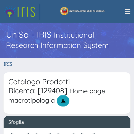
UniSa - IRIS
Institutional
Research Information System
IRIS
Catalogo Prodotti
Ricerca: [129408]
Home page
macrotipologia
Sfoglia