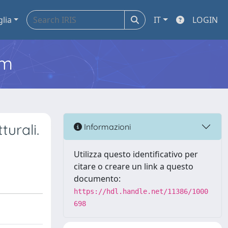
glia
IT
LOGIN
em
urali.
Informazioni
Utilizza questo identificativo per
citare o creare un link a questo
documento:
https://hdl.handle.net/11386/1000
698