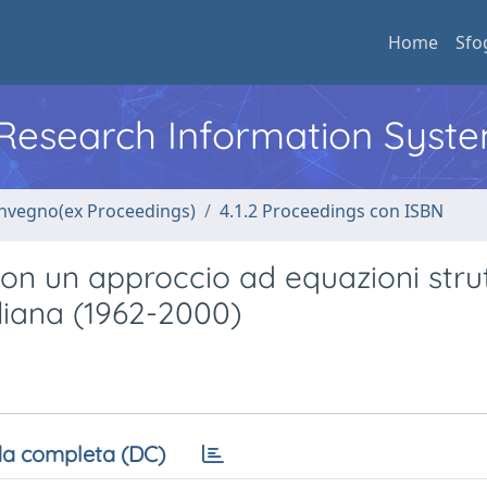
Home
Sfo
l Research Information Syst
convegno(ex Proceedings)
4.1.2 Proceedings con ISBN
 un approccio ad equazioni strutt
liana (1962-2000)
a completa (DC)