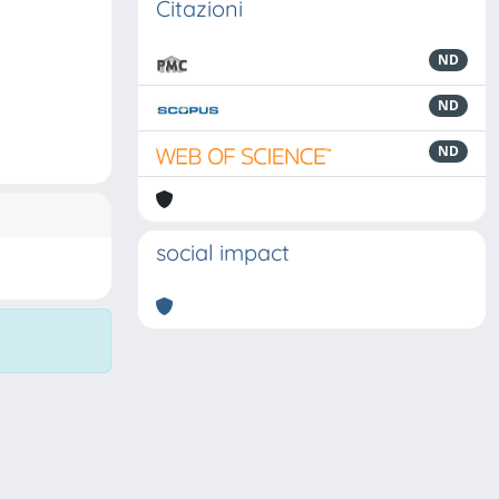
Citazioni
ND
ND
ND
social impact