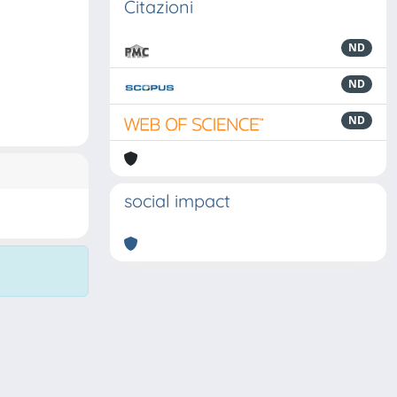
Citazioni
ND
ND
ND
social impact