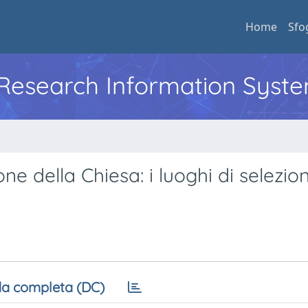
Home
Sfo
l Research Information Syst
ne della Chiesa: i luoghi di selezio
a completa (DC)