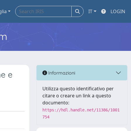
glia
IT
LOGIN
em
ne e
Informazioni
Utilizza questo identificativo per
citare o creare un link a questo
documento:
https://hdl.handle.net/11386/1001
754