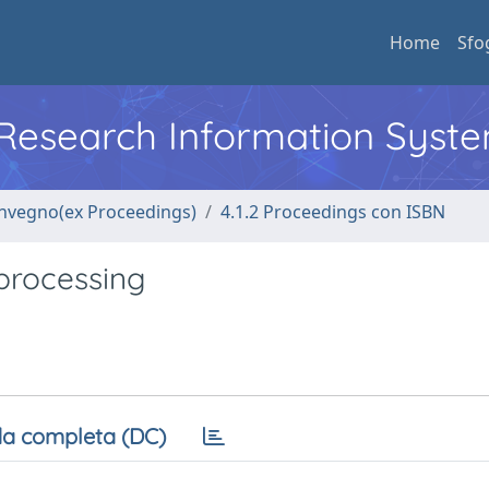
Home
Sfo
l Research Information Syst
convegno(ex Proceedings)
4.1.2 Proceedings con ISBN
processing
a completa (DC)