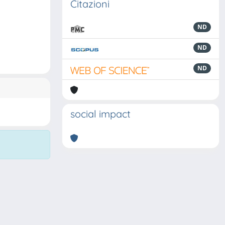
Citazioni
ND
ND
ND
social impact