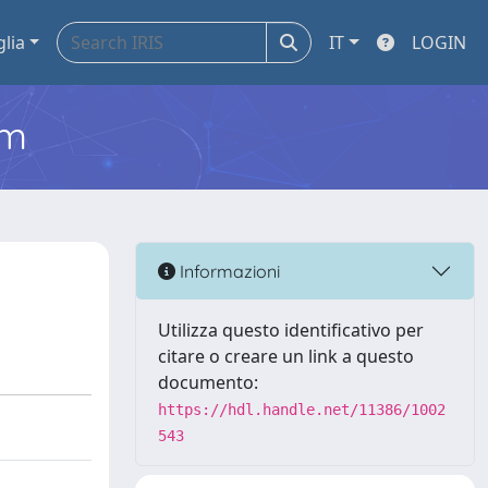
glia
IT
LOGIN
em
Informazioni
Utilizza questo identificativo per
citare o creare un link a questo
documento:
https://hdl.handle.net/11386/1002
543