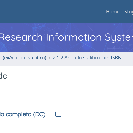
Home
Sfo
l Research Information Syst
 (exArticolo su libro)
2.1.2 Articolo su libro con ISBN
nda
a completa (DC)