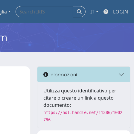
glia
IT
LOGIN
em
Informazioni
Utilizza questo identificativo per
citare o creare un link a questo
documento:
https://hdl.handle.net/11386/1002
796