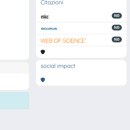
Citazioni
ND
ND
ND
social impact