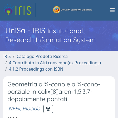
UniSa - IRIS
Institutional
Research Information System
IRIS
Catalogo Prodotti Ricerca
4 Contributo in Atti convegno(ex Proceedings)
4.1.2 Proceedings con ISBN
Geometria a ¾-cono e a ¾-cono-
parziale in calix[8]areni 1,5:3,7-
doppiamente pontati
NERI, Placido