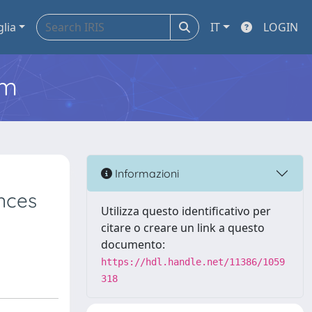
glia
IT
LOGIN
em
Informazioni
nces
Utilizza questo identificativo per
citare o creare un link a questo
documento:
https://hdl.handle.net/11386/1059
318