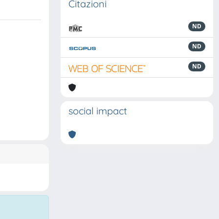
Citazioni
ND
ND
ND
social impact