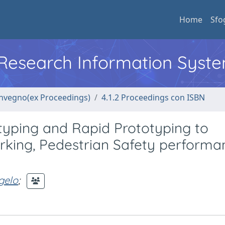
Home
Sfo
l Research Information Syst
convegno(ex Proceedings)
4.1.2 Proceedings con ISBN
typing and Rapid Prototyping to
arking, Pedestrian Safety performa
gelo
;