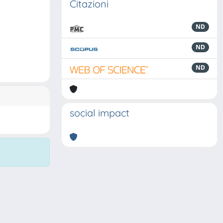
Citazioni
ND
ND
ND
social impact