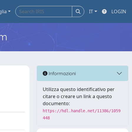
glia
IT
LOGIN
em
Informazioni
Utilizza questo identificativo per
citare o creare un link a questo
documento:
https://hdl.handle.net/11386/1059
448