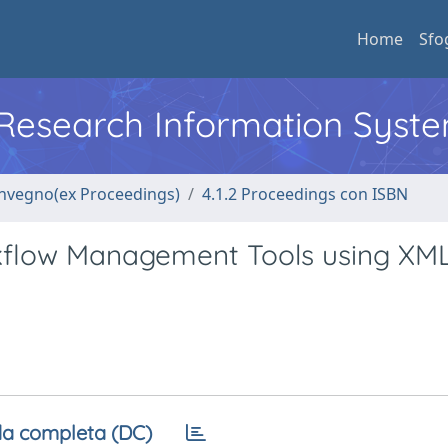
Home
Sfo
l Research Information Syst
convegno(ex Proceedings)
4.1.2 Proceedings con ISBN
kflow Management Tools using XM
y
a completa (DC)