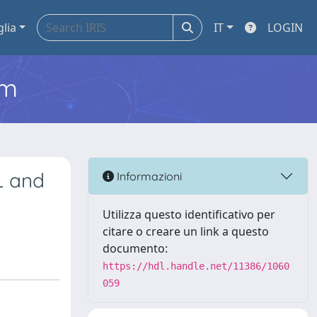
glia
IT
LOGIN
em
L and
Informazioni
Utilizza questo identificativo per
citare o creare un link a questo
documento:
https://hdl.handle.net/11386/1060
059