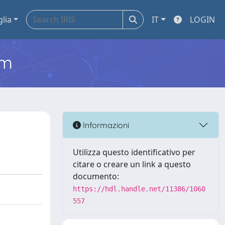
glia
IT
LOGIN
em
Informazioni
Utilizza questo identificativo per
citare o creare un link a questo
documento:
https://hdl.handle.net/11386/1060
557