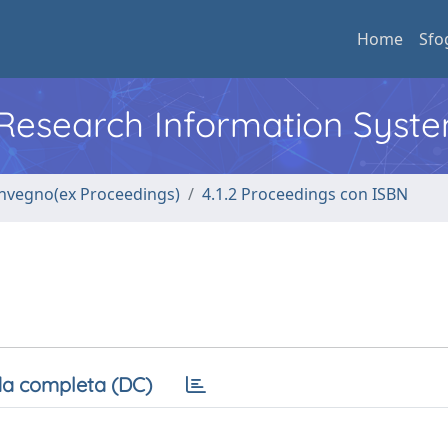
Home
Sfo
l Research Information Syst
convegno(ex Proceedings)
4.1.2 Proceedings con ISBN
a completa (DC)