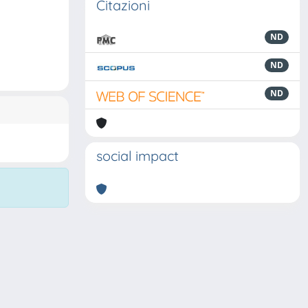
Citazioni
ND
ND
ND
social impact