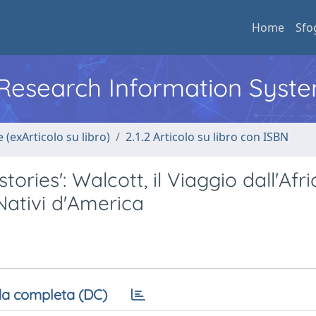
Home
Sfo
l Research Information Syst
 (exArticolo su libro)
2.1.2 Articolo su libro con ISBN
ories': Walcott, il Viaggio dall'Afri
 Nativi d'America
a completa (DC)