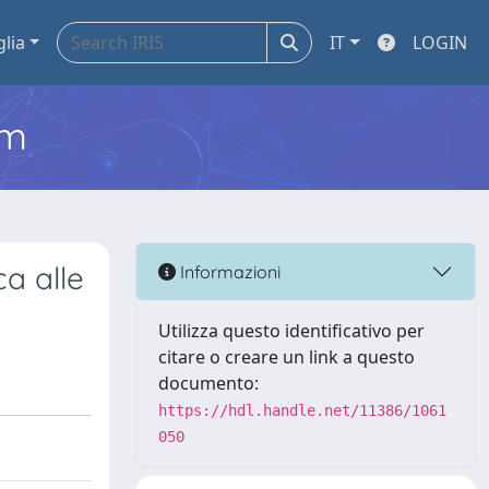
glia
IT
LOGIN
em
ca alle
Informazioni
Utilizza questo identificativo per
citare o creare un link a questo
documento:
https://hdl.handle.net/11386/1061
050