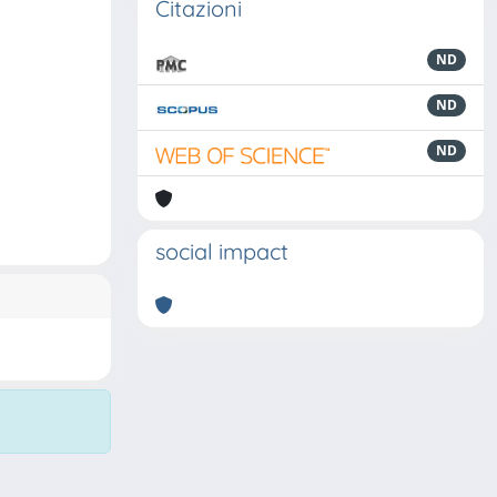
Citazioni
ND
ND
ND
social impact