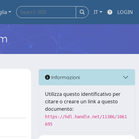
glia
IT
LOGIN
em
Informazioni
Utilizza questo identificativo per
citare o creare un link a questo
documento:
https://hdl.handle.net/11386/1061
695