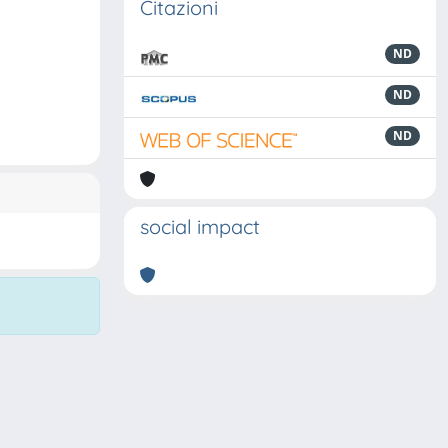
Citazioni
ND
ND
ND
social impact