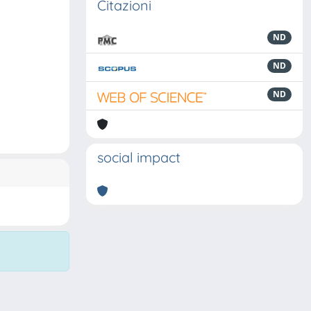
Citazioni
ND
ND
ND
social impact