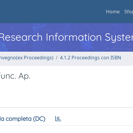
Home
Sfo
l Research Information Syst
convegno(ex Proceedings)
4.1.2 Proceedings con ISBN
unc. Ap.
a completa (DC)