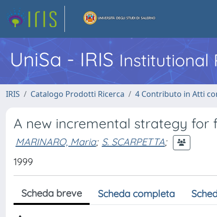
UniSa - IRIS
Institutiona
IRIS
Catalogo Prodotti Ricerca
4 Contributo in Atti 
A new incremental strategy for f
MARINARO, Maria
;
S. SCARPETTA
;
1999
Scheda breve
Scheda completa
Sched