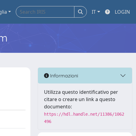
glia
IT
LOGIN
em
Informazioni
Utilizza questo identificativo per
citare o creare un link a questo
documento:
https://hdl.handle.net/11386/1062
496