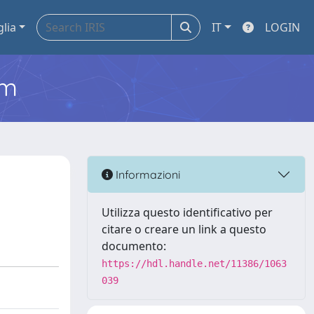
glia
IT
LOGIN
em
Informazioni
Utilizza questo identificativo per
citare o creare un link a questo
documento:
https://hdl.handle.net/11386/1063
039