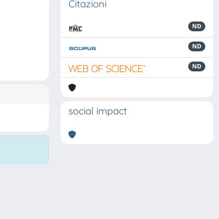
Citazioni
ND
ND
ND
social impact