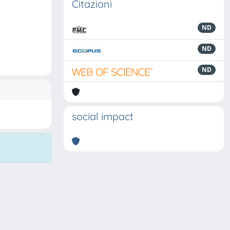
Citazioni
ND
ND
ND
social impact