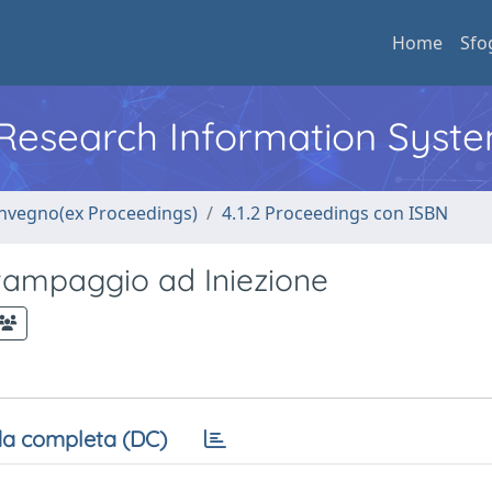
Home
Sfo
l Research Information Syst
convegno(ex Proceedings)
4.1.2 Proceedings con ISBN
Stampaggio ad Iniezione
a completa (DC)