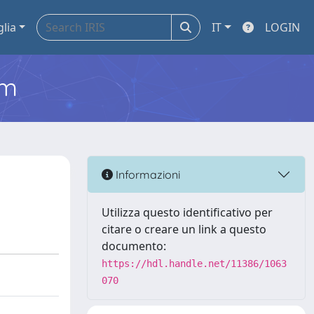
glia
IT
LOGIN
em
Informazioni
Utilizza questo identificativo per
citare o creare un link a questo
documento:
https://hdl.handle.net/11386/1063
070