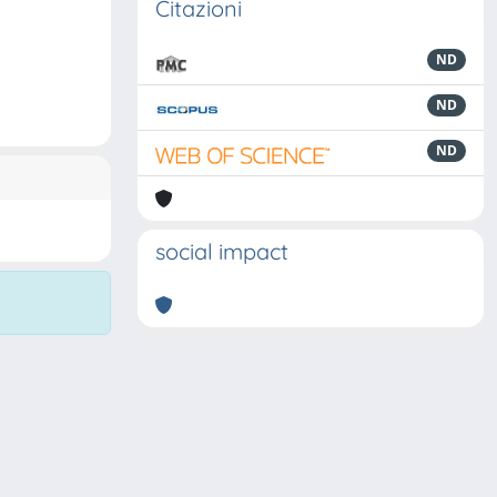
Citazioni
ND
ND
ND
social impact