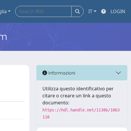
glia
IT
LOGIN
em
Informazioni
Utilizza questo identificativo per
citare o creare un link a questo
documento:
https://hdl.handle.net/11386/1063
118