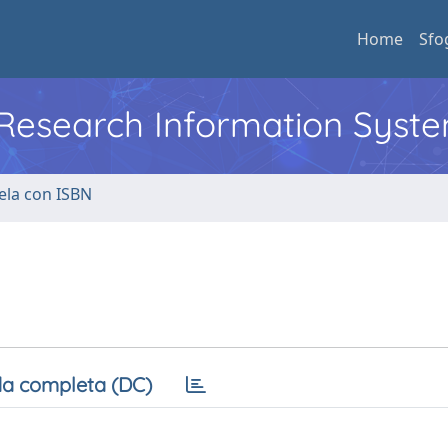
Home
Sfo
l Research Information Syst
ela con ISBN
a completa (DC)