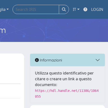
glia
IT
LOGIN
em
Informazioni
Utilizza questo identificativo per
citare o creare un link a questo
documento:
https://hdl.handle.net/11386/1064
055