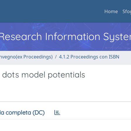
Home
Sfo
l Research Information Syst
convegno(ex Proceedings)
4.1.2 Proceedings con ISBN
 dots model potentials
a completa (DC)