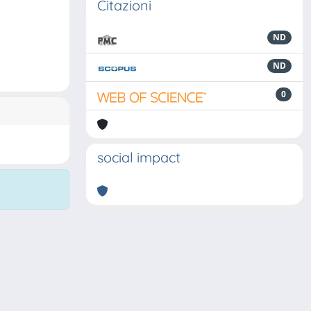
Citazioni
ND
ND
0
social impact