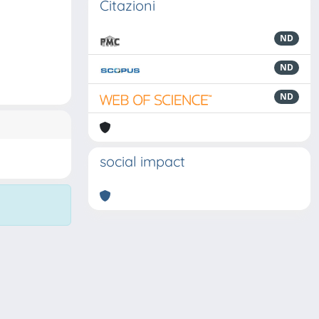
Citazioni
ND
ND
ND
social impact