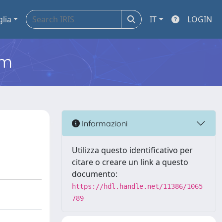
glia
IT
LOGIN
em
Informazioni
Utilizza questo identificativo per
citare o creare un link a questo
documento:
https://hdl.handle.net/11386/1065
789