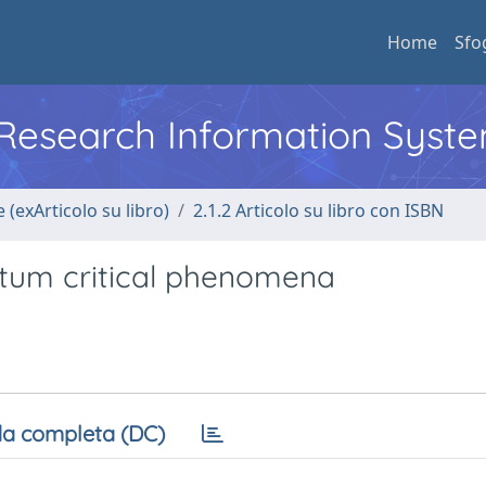
Home
Sfo
l Research Information Syst
 (exArticolo su libro)
2.1.2 Articolo su libro con ISBN
tum critical phenomena
a completa (DC)