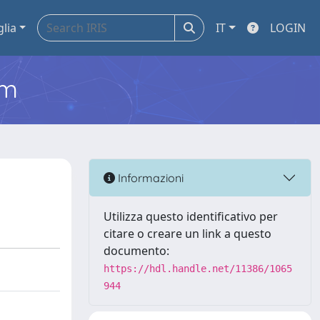
glia
IT
LOGIN
em
Informazioni
Utilizza questo identificativo per
citare o creare un link a questo
documento:
https://hdl.handle.net/11386/1065
944