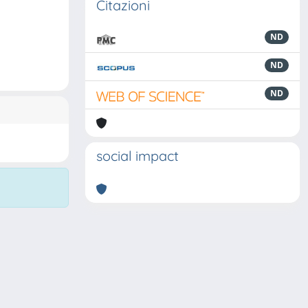
Citazioni
ND
ND
ND
social impact