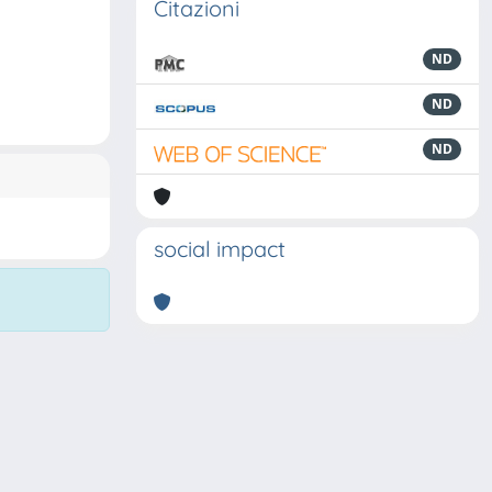
Citazioni
ND
ND
ND
social impact