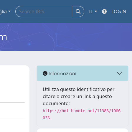
glia
IT
LOGIN
em
Informazioni
Utilizza questo identificativo per
citare o creare un link a questo
documento:
https://hdl.handle.net/11386/1066
036