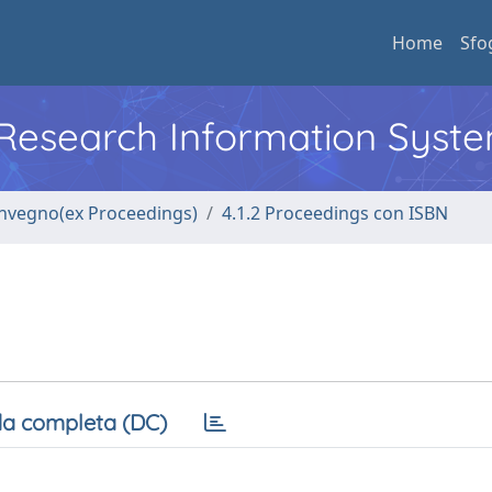
Home
Sfo
l Research Information Syst
convegno(ex Proceedings)
4.1.2 Proceedings con ISBN
a completa (DC)