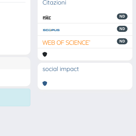
Citazioni
ND
ND
ND
social impact