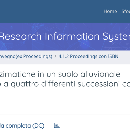
Home
Sfo
l Research Information Syst
convegno(ex Proceedings)
4.1.2 Proceedings con ISBN
imatiche in un suolo alluvionale
 a quattro differenti successioni col
a completa (DC)