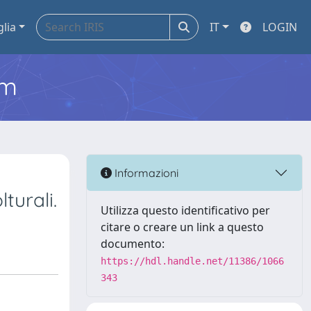
glia
IT
LOGIN
em
Informazioni
turali.
Utilizza questo identificativo per
citare o creare un link a questo
documento:
https://hdl.handle.net/11386/1066
343