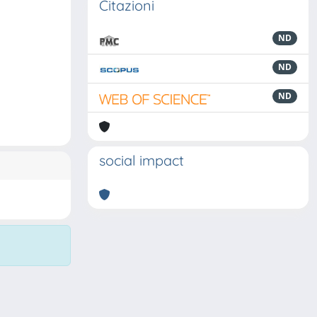
Citazioni
ND
ND
ND
social impact