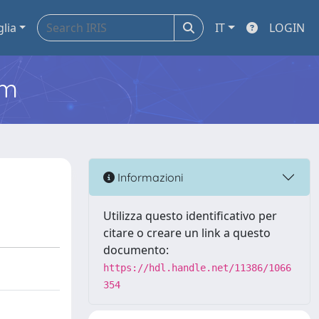
glia
IT
LOGIN
em
Informazioni
Utilizza questo identificativo per
citare o creare un link a questo
documento:
https://hdl.handle.net/11386/1066
354