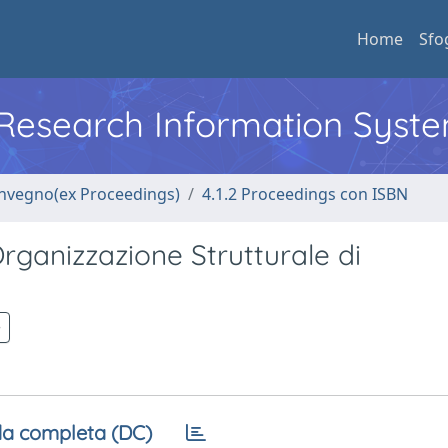
Home
Sfo
l Research Information Syst
convegno(ex Proceedings)
4.1.2 Proceedings con ISBN
'Organizzazione Strutturale di
a completa (DC)