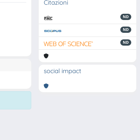
Citazioni
ND
ND
ND
social impact