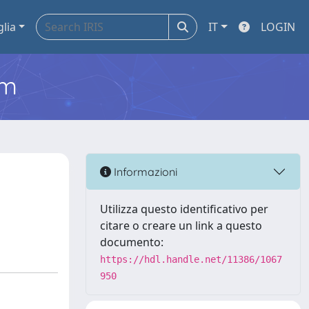
glia
IT
LOGIN
em
Informazioni
Utilizza questo identificativo per
citare o creare un link a questo
documento:
https://hdl.handle.net/11386/1067
950