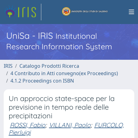
UniSa - IRIS
Institutional
Research Information System
IRIS
Catalogo Prodotti Ricerca
4 Contributo in Atti convegno(ex Proceedings)
4.1.2 Proceedings con ISBN
Un approccio state-space per la
previsione in tempo reale delle
precipitazioni
ROSSI, Fabio
;
VILLANI, Paolo
;
FURCOLO,
Pierluigi