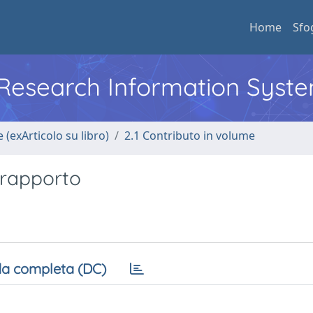
Home
Sfo
l Research Information Syst
 (exArticolo su libro)
2.1 Contributo in volume
e rapporto
a completa (DC)