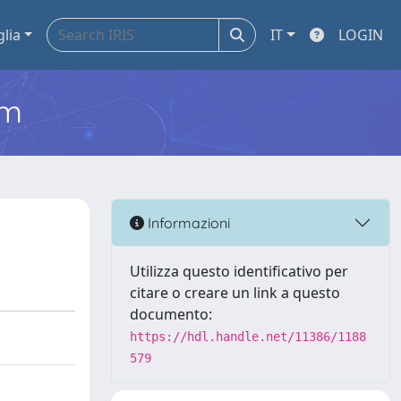
glia
IT
LOGIN
em
Informazioni
Utilizza questo identificativo per
citare o creare un link a questo
documento:
https://hdl.handle.net/11386/1188
579