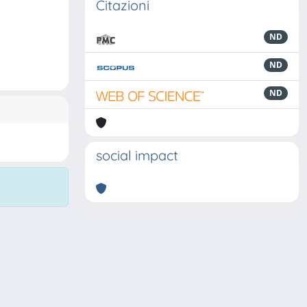
Citazioni
ND
ND
ND
social impact