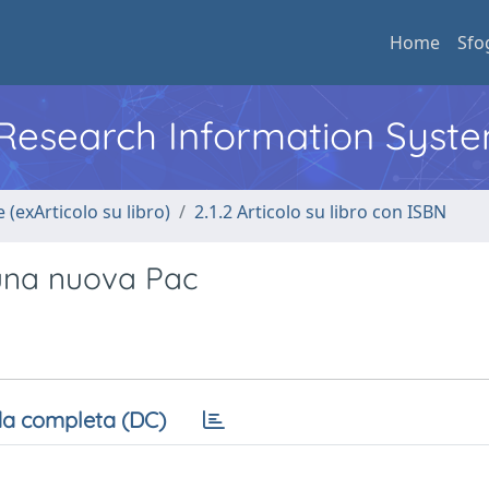
Home
Sfo
l Research Information Syst
 (exArticolo su libro)
2.1.2 Articolo su libro con ISBN
r una nuova Pac
a completa (DC)