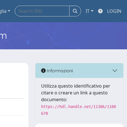
glia
IT
LOGIN
em
Informazioni
Utilizza questo identificativo per
citare o creare un link a questo
documento:
https://hdl.handle.net/11386/1188
678