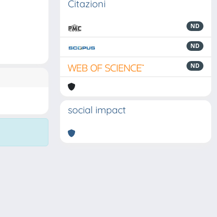
Citazioni
ND
ND
ND
social impact