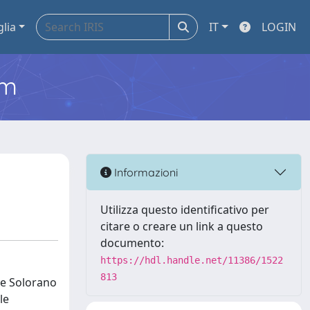
glia
IT
LOGIN
em
Informazioni
Utilizza questo identificativo per
citare o creare un link a questo
documento:
https://hdl.handle.net/11386/1522
813
ice Solorano
le