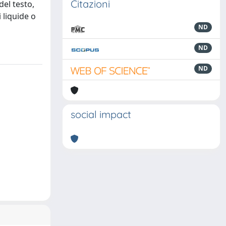
Citazioni
del testo,
 liquide o
ND
ND
ND
social impact