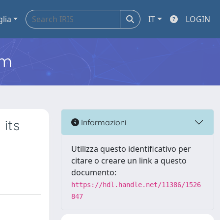
glia
IT
LOGIN
em
 its
Informazioni
Utilizza questo identificativo per
citare o creare un link a questo
documento:
https://hdl.handle.net/11386/1526
847