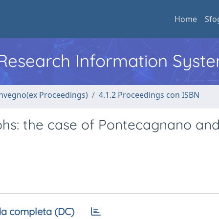
Home
Sfo
l Research Information Syst
convegno(ex Proceedings)
4.1.2 Proceedings con ISBN
aphs: the case of Pontecagnano and
a completa (DC)