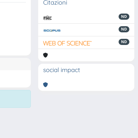
Citazioni
ND
ND
ND
social impact