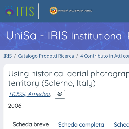
UniSa - IRIS
Institutiona
IRIS
Catalogo Prodotti Ricerca
4 Contributo in Atti 
Using historical aerial photogr
territory (Salerno, Italy)
ROSSI, Amedeo
;
2006
Scheda breve
Scheda completa
Sched