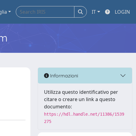
glia
IT
LOGIN
em
Informazioni
Utilizza questo identificativo per
citare o creare un link a questo
documento:
https://hdl.handle.net/11386/1539
275