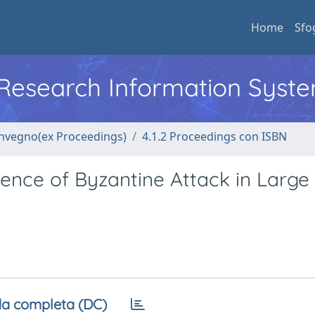
Home
Sfo
l Research Information Syst
convegno(ex Proceedings)
4.1.2 Proceedings con ISBN
sence of Byzantine Attack in Large
a completa (DC)