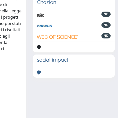
Citazioni
e di
 della Legge
ND
 i progetti
no poi stati
ND
i risultati
o agli
ND
r la
tri
social impact