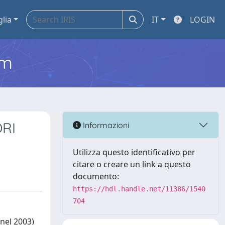
glia
IT
LOGIN
em
RI
Informazioni
Utilizza questo identificativo per
citare o creare un link a questo
documento:
https://hdl.handle.net/11386/1540
704
 nel 2003)