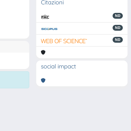
Citazioni
ND
ND
ND
social impact