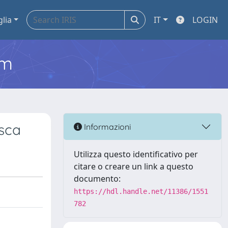
glia
IT
LOGIN
em
esca
Informazioni
Utilizza questo identificativo per
citare o creare un link a questo
documento:
https://hdl.handle.net/11386/1551
782