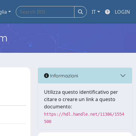
glia
IT
LOGIN
em
Informazioni
Utilizza questo identificativo per
citare o creare un link a questo
documento:
https://hdl.handle.net/11386/1554
500