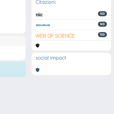
Citazioni
ND
ND
ND
social impact