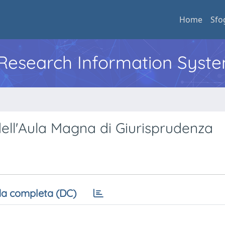
Home
Sfo
l Research Information Syst
 dell'Aula Magna di Giurisprudenza
a completa (DC)