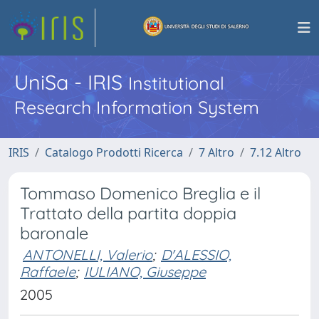
UniSa - IRIS
Institutional
Research Information System
IRIS
Catalogo Prodotti Ricerca
7 Altro
7.12 Altro
Tommaso Domenico Breglia e il
Trattato della partita doppia
baronale
ANTONELLI, Valerio
;
D'ALESSIO,
Raffaele
;
IULIANO, Giuseppe
2005