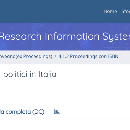
Home
Sfo
l Research Information Syst
convegno(ex Proceedings)
4.1.2 Proceedings con ISBN
politici in Italia
a completa (DC)