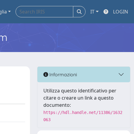
glia
IT
LOGIN
em
Informazioni
Utilizza questo identificativo per
citare o creare un link a questo
documento:
https://hdl.handle.net/11386/1632
063