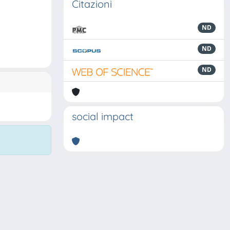
Citazioni
ND
ND
ND
social impact